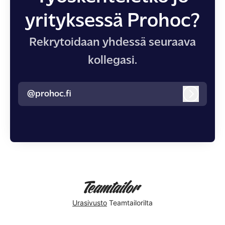
yrityksessä Prohoc?
Rekrytoidaan yhdessä seuraava
kollegasi.
@prohoc.fi
Kirjaudu
Urasivusto
Teamtailorilta