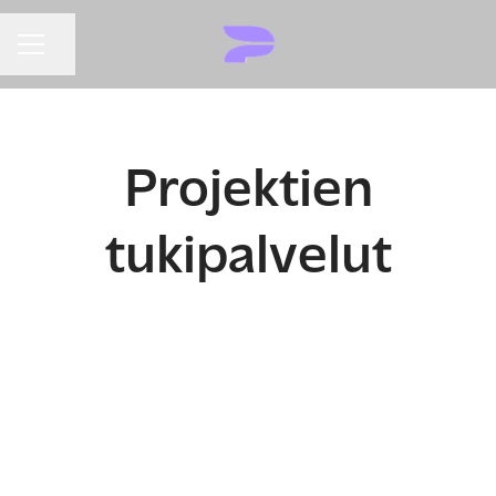
URAVALIKKO
Jaa sivu
Projektien
tukipalvelut