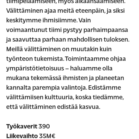
tiimipelaamiseen, myös aikaansaamiseen.
Välittäminen ajaa meitä eteenpäin, ja siksi
keskitymme ihmisiimme. Vain
voimaantunut tiimi pystyy parhaimpaansa
ja saavuttaa parhaan mahdollisen tuloksen.
Meillä välittäminen on muutakin kuin
työnteon tukemista. Toimintaamme ohjaa
ympäristötietoisuus – haluamme olla
mukana tekemässä ihmisten ja planeetan
kannalta parempia valintoja. Edistämme
välittämiisen kulttuuria, koska tiedämme,
että välittäminen edistää kasvua.
Työkaverit
390
Liikevaihto
35M€