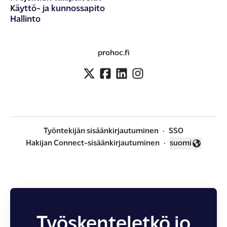
Käyttö- ja kunnossapito
Hallinto
prohoc.fi
Työntekijän sisäänkirjautuminen
·
SSO
Hakijan Connect-sisäänkirjautuminen
·
suomi
Vaihda kieli
Työskenteletkö jo